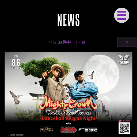
Tog
gle
navi
gati
on
»
34件中
登録
（1～10）