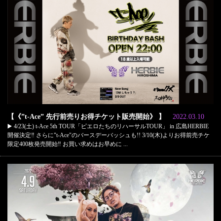
【《”t-Ace” 先行前売りお得チケット販売開始》 】
2022.03.10
▶️ 4/23(土) t-Ace 5th TOUR「ピエロたちのリハーサルTOUR」 in 広島HERBIE
開催決定‼️ さらに"t-Ace"のバースデーバッシュも!! 3/10(木)よりお得前売チケ
限定400枚発売開始‼️ お買い求めはお早めに ...