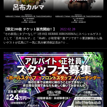
【限定200枚 チケット販売開始!! 】
2022.02.28
"その表現にタブーなし!!" 3月19日 HERBIE HIROSHIMAにスペシャルゲスト
として 「呂布カルマ」と「MaRI」が初登場!! 激アツです!! ☆要請解除から熱
いゲストが広島に!! 一気に気分解消保証済み!!☆ ...