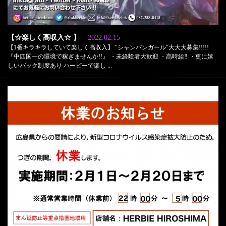
【☆楽しく高収入☆ 】
2022.02.15
【1番キラキラしていて楽しく高収入】 "シャンパンガール"大大大募集!!!!!
『中四国一の環境で稼ぎませんか!!』 ・未経験者大歓迎 ・高時給‼️ ・更に嬉
しいバック制度あり ハービーで楽し ...