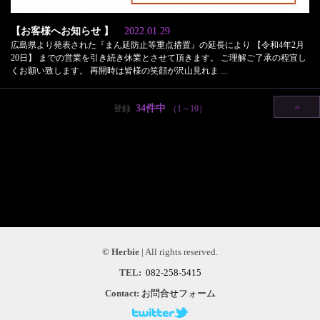
【お客様へお知らせ 】
2022.01.29
広島県より発表された『まん延防止等重点措置』の延長により 【令和4年2月
20日】 までの営業を引き続き休業とさせて頂きます。 ご理解ご了承の程宜し
くお願い致します。 再開時は皆様の笑顔が沢山見れま ...
»
34件中
登録
（1～10）
© Herbie
| All rights reserved.
TEL:
082-258-5415
Contact:
お問合せフォーム