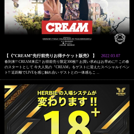
【《”CREAM”先行前売りお得チケット販売》 】
2022.03.07
春到来!! CREAM来広!! お得前売り限定300枚!! お買い求めはお早めに!! この春
のスタートとして 今大人気の『CREAM』をゲストに迎えたスペシャルイベン
ト!! 近距離でLIVEを感じ触れ合い ゲストとの一体感もこ ...