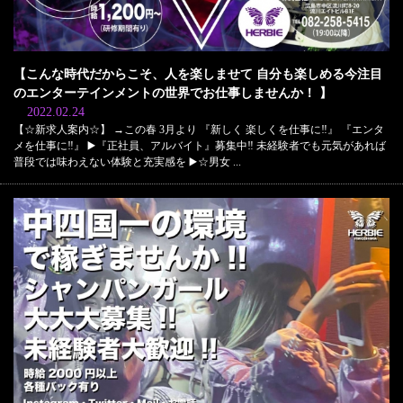
【こんな時代だからこそ、人を楽しませて 自分も楽しめる今注目
のエンターテインメントの世界でお仕事しませんか！ 】
2022.02.24
【☆新求人案内☆】 →この春 3月より 『新しく 楽しくを仕事に‼︎』 『エンタ
メを仕事に‼︎』 ▶️『正社員、アルバイト』募集中‼️ 未経験者でも元気があれば
普段では味わえない体験と充実感を ▶️☆男女 ...